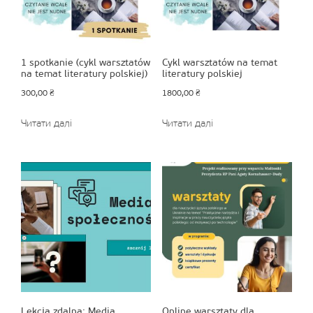
1 spotkanie (cykl warsztatów
Cykl warsztatów na temat
na temat literatury polskiej)
literatury polskiej
300,00
₴
1800,00
₴
Читати далі
Читати далі
Lekcja zdalna: Media
Online warsztaty dla