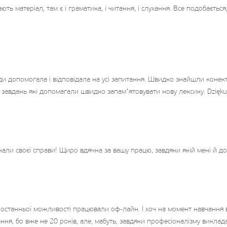
ть матеріал, там є і граматика, і читання, і слухання. Все подобається
жди допомогала і відповідала на усі запитання. Швидко знайшли конек
 і завдань які допомагали швидко запамʼятовувати нову лексику. Dzięk
онали своєї справи! Щиро вдячна за вашу працю, завдяки якій мені й 
 до останньої можливості працювали оф-лайн. І хоч на момент навчання
 бо вже не 20 років, але, мабуть, завдяки професіоналізму викладача 