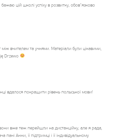
, бажаю цій школі успіху в розвитку, обовʼязково
т між вчителем та учнями. Матеріали були цікавими,
uję Drzewo
донці вдалося покращити рівень польської мови!
 вони вже теж перейшли на дистанційку, але я рада,
пані Анни, її підтримці і її індивідуальному