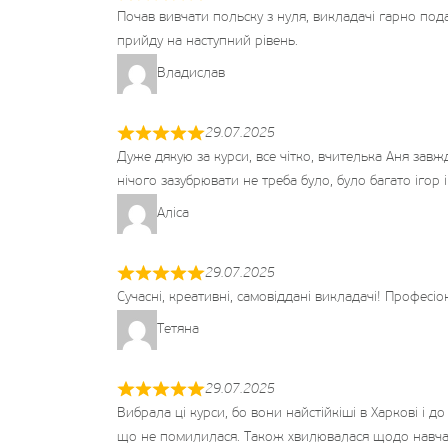
Почав вивчати польску з нуля, викладачі гарно подаю
прийду на наступний рівень.
Владислав
29.07.2025
Дуже дякую за курси, все чітко, вчителька Аня зав
нічого зазубрювати не треба було, було багато ігор
Аліса
29.07.2025
Сучасні, креативні, самовіддані викладачі! Професі
Тетяна
29.07.2025
Вибрала ці курси, бо вони найстійкіші в Харкові і
що не помилилася. Також хвилювалася щодо навчання,