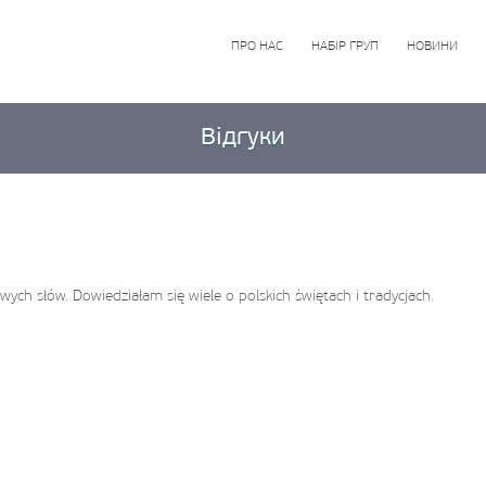
ПРО НАС
НАБІР ГРУП
НОВИНИ
Відгуки
wych słów. Dowiedziałam się wiele o polskich świętach i tradycjach.