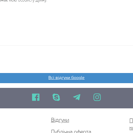
ражає мою особисту думку.
Всі відгуки Google
Відгуки
П
к
Публічна оферта