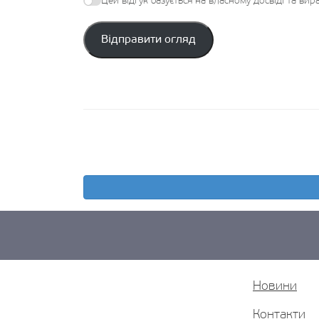
Цей відгук базується на власному досвіді та ви
Відправити огляд
Новини
Контакти