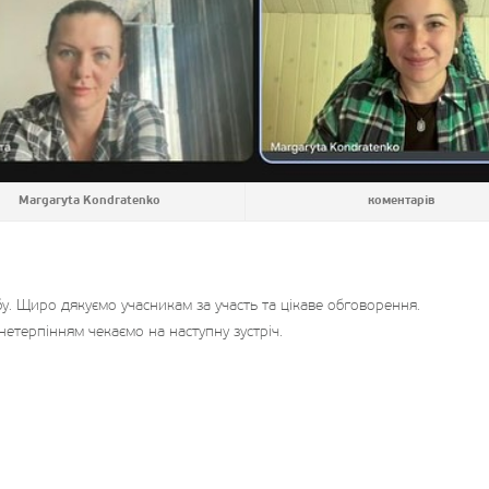
Margaryta Kondratenko
коментарів
бу. Щиро дякуємо учасникам за участь та цікаве обговорення.
нетерпінням чекаємо на наступну зустріч.