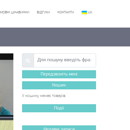
МОВНІ ЦІКАВИНКИ
ВІДГУКИ
КОНТАКТИ
UK
Передзвоніть мені
Кошик
У кошику немає товарів.
Події
Недавні записи