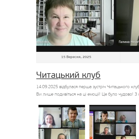
15 Вересня, 2025
Читацький клуб
14.09.2025 відбулася перша зустріч Читацького клу
Ви лише подивіться на ці емоції! Це було чудово! З 