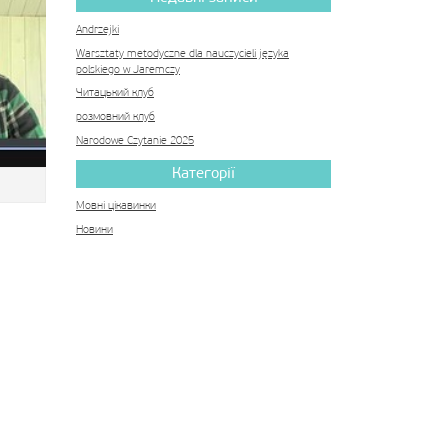
Andrzejki
Warsztaty metodyczne dla nauczycieli języka
polskiego w Jaremczy
Читацький клуб
розмовний клуб
Narodowe Czytanie 2025
Категорії
Мовні цікавинки
Новини